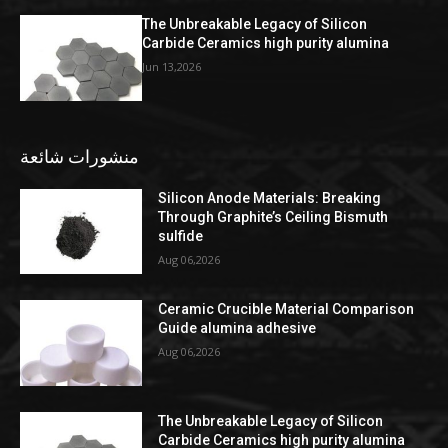
The Unbreakable Legacy of Silicon
Carbide Ceramics high purity alumina
Jun 13,2026
منشورات شائعة
Silicon Anode Materials: Breaking
Through Graphite’s Ceiling Bismuth
sulfide
Aug 06,2026
Ceramic Crucible Material Comparison
Guide alumina adhesive
Aug 06,2026
The Unbreakable Legacy of Silicon
Carbide Ceramics high purity alumina