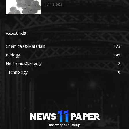
Jun 13,2026
فئة شعبية
Chemicals&Materials
423
Biology
145
Electronics&Energy
2
Technology
0