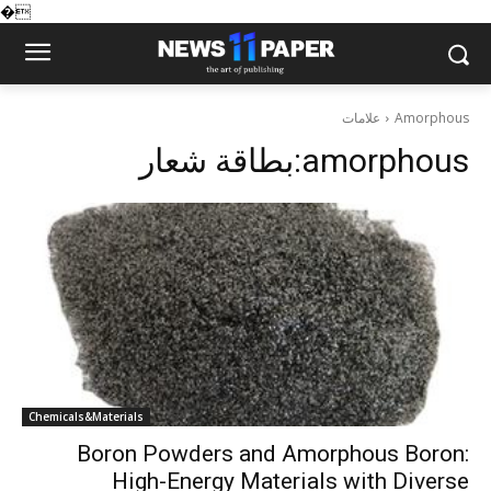
�
علامات
Amorphous
بطاقة شعار:
amorphous
Chemicals&Materials
Boron Powders and Amorphous Boron:
High-Energy Materials with Diverse