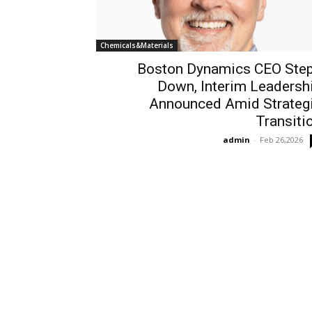
Chemicals&Materials
Boston Dynamics CEO Ste
Down, Interim Leadersh
Announced Amid Strateg
Transiti
admin
-
Feb 26,2026