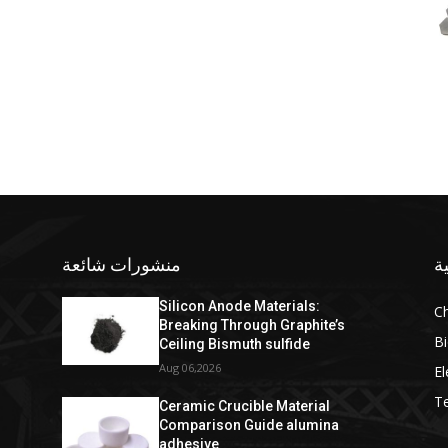
ة
منشورات شائعة
Silicon Anode Materials:
C
Breaking Through Graphite’s
Bi
Ceiling Bismuth sulfide
Aug 06,2026
El
T
Ceramic Crucible Material
Comparison Guide alumina
adhesive