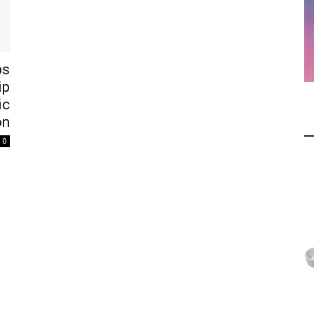
ps
ip
ic
on
0