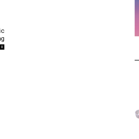
ic
ng
0