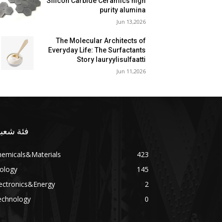
Silicon Carbide Ceramics high
purity alumina
Jun 13,2026
The Molecular Architects of
Everyday Life: The Surfactants
Story lauryylisulfaatti
Jun 11,2026
فئة شعبي
hemicals&Materials
423
ology
145
ectronics&Energy
2
echnology
0