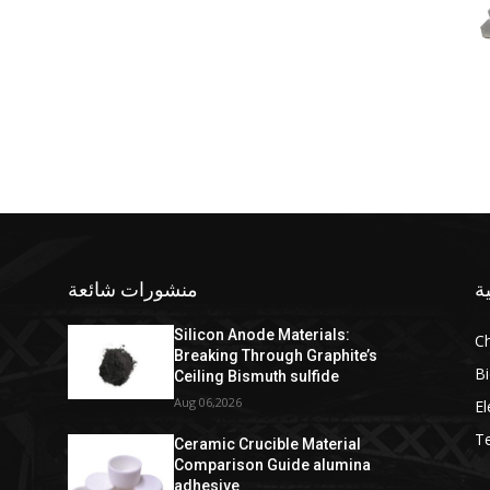
ة
منشورات شائعة
Silicon Anode Materials:
C
Breaking Through Graphite’s
Bi
Ceiling Bismuth sulfide
Aug 06,2026
El
T
Ceramic Crucible Material
Comparison Guide alumina
adhesive