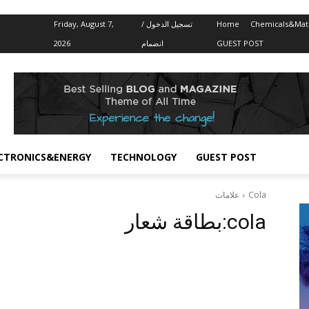
Friday, August 7,
تسجيل الدخول /
Home
Chemicals&Mate
2026
انضمام
GUEST POST
CTRONICS&ENERGY
TECHNOLOGY
GUEST POST
علامات
Cola
بطاقة شعار:
cola