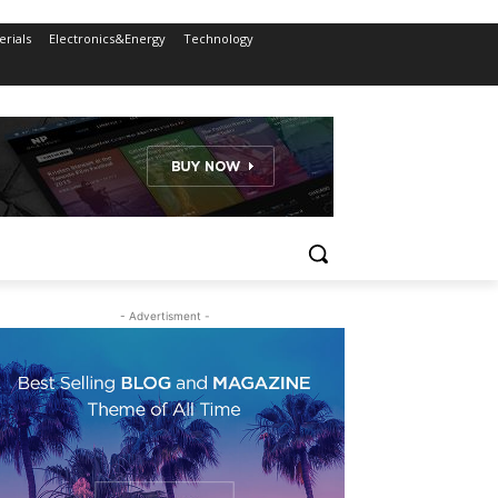
rials
Electronics&Energy
Technology
- Advertisment -