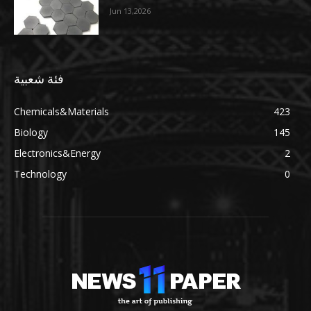
Jun 13,2026
فئة شعبية
Chemicals&Materials
423
Biology
145
Electronics&Energy
2
Technology
0