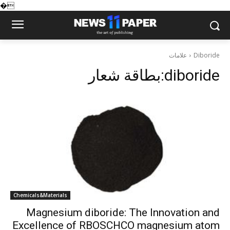
�
علامات
Diboride
بطاقة شعار:
diboride
Chemicals&Materials
Magnesium diboride: The Innovation and
Excellence of RBOSCHCO magnesium atom