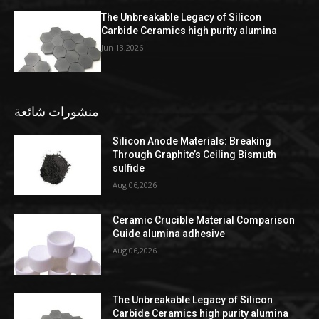
The Unbreakable Legacy of Silicon
Carbide Ceramics high purity alumina
Jun 13,2026
منشورات شائعة
Silicon Anode Materials: Breaking
Through Graphite’s Ceiling Bismuth
sulfide
Aug 06,2026
Ceramic Crucible Material Comparison
Guide alumina adhesive
Aug 06,2026
The Unbreakable Legacy of Silicon
Carbide Ceramics high purity alumina