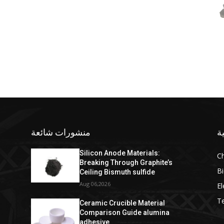
ة
منشورات شائعة
Silicon Anode Materials:
C
Breaking Through Graphite’s
Bi
Ceiling Bismuth sulfide
Aug 06,2026
El
T
Ceramic Crucible Material
Comparison Guide alumina
adhesive