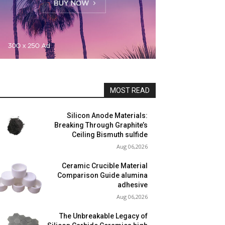
MOST READ
Silicon Anode Materials:
Breaking Through Graphite’s
Ceiling Bismuth sulfide
Aug 06,2026
Ceramic Crucible Material
Comparison Guide alumina
adhesive
Aug 06,2026
The Unbreakable Legacy of