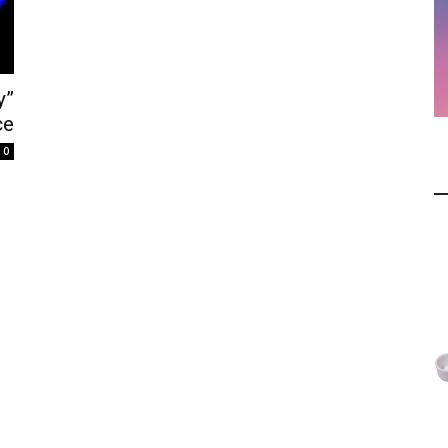
y”
ce
0