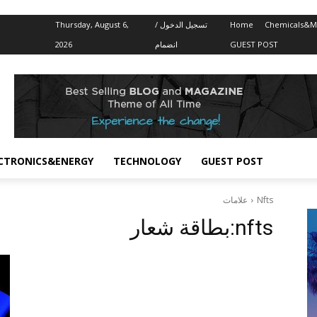
Thursday, August 6,
تسجيل الدخول /
Home
Chemicals&Ma
2026
انضمام
GUEST POST
CTRONICS&ENERGY
TECHNOLOGY
GUEST POST
علامات
Nfts
بطاقة شعار:
nfts