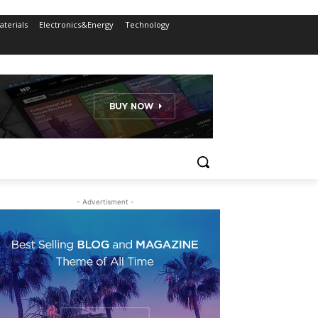
terials
Electronics&Energy
Technology
- Advertisment -