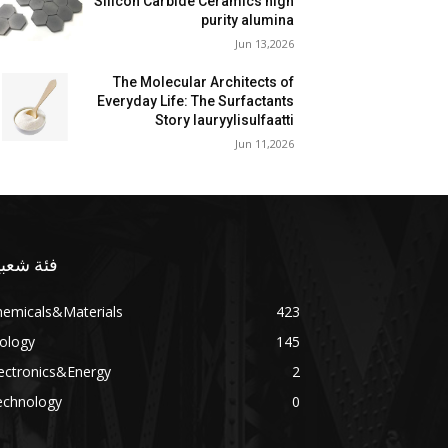
Silicon Carbide Ceramics high
purity alumina
Jun 13,2026
The Molecular Architects of
Everyday Life: The Surfactants
Story lauryylisulfaatti
Jun 11,2026
فئة شعبي
hemicals&Materials
423
ology
145
ectronics&Energy
2
echnology
0