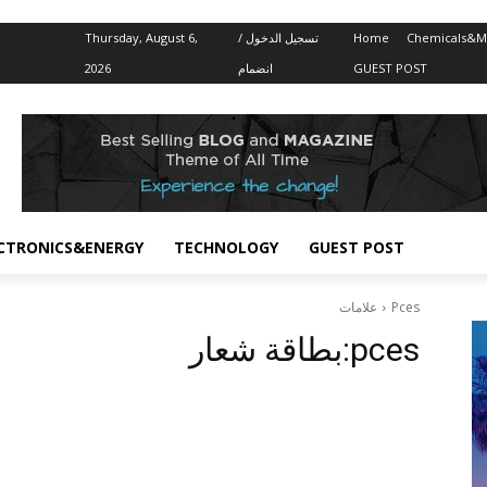
Thursday, August 6,
تسجيل الدخول /
Home
Chemicals&Ma
2026
انضمام
GUEST POST
CTRONICS&ENERGY
TECHNOLOGY
GUEST POST
علامات
Pces
بطاقة شعار:
pces