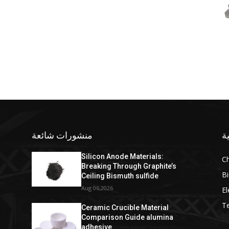
ة
منشورات شائعة
Silicon Anode Materials:
C
Breaking Through Graphite’s
Bi
Ceiling Bismuth sulfide
Aug 06,2026
El
T
Ceramic Crucible Material
Comparison Guide alumina
adhesive