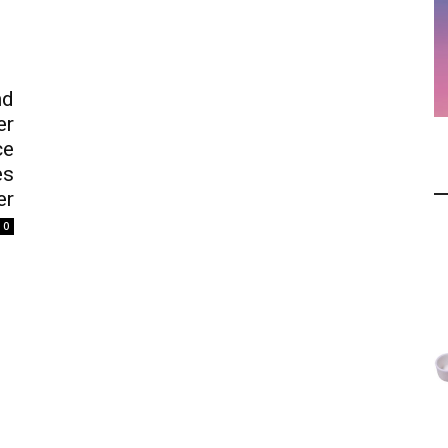
nd
er
ce
es
er
0