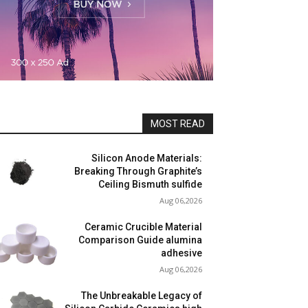
MOST READ
Silicon Anode Materials:
Breaking Through Graphite’s
Ceiling Bismuth sulfide
Aug 06,2026
Ceramic Crucible Material
Comparison Guide alumina
adhesive
Aug 06,2026
The Unbreakable Legacy of