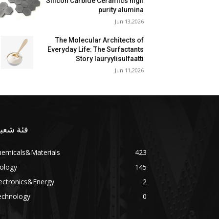
Silicon Carbide Ceramics high
purity alumina
Jun 13,2026
The Molecular Architects of
Everyday Life: The Surfactants
Story lauryylisulfaatti
Jun 11,2026
فئة شعبي
hemicals&Materials
423
ology
145
ectronics&Energy
2
echnology
0