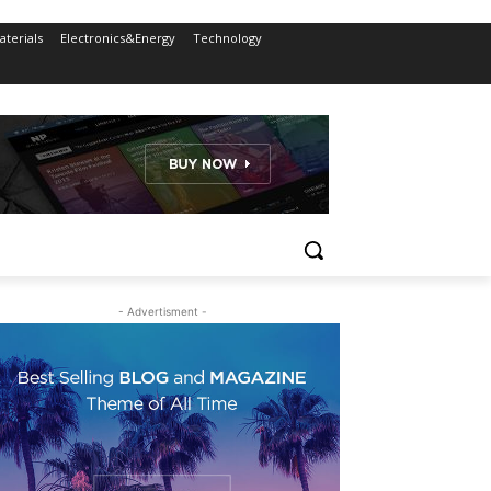
terials
Electronics&Energy
Technology
- Advertisment -