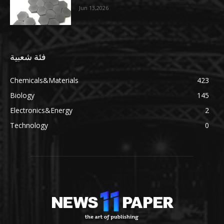
Jun 13,2026
فئة شعبية
Chemicals&Materials
423
Biology
145
Electronics&Energy
2
Technology
0