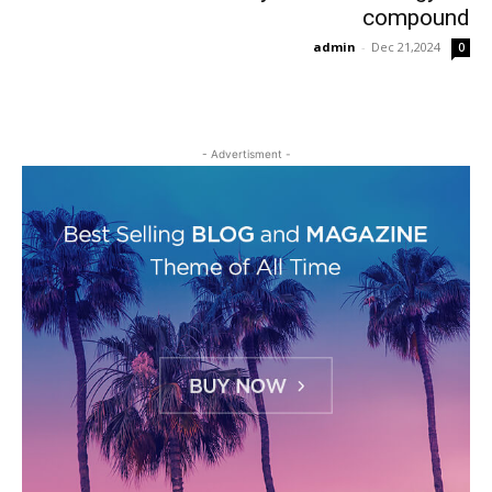
compound
admin
-
Dec 21,2024
0
- Advertisment -