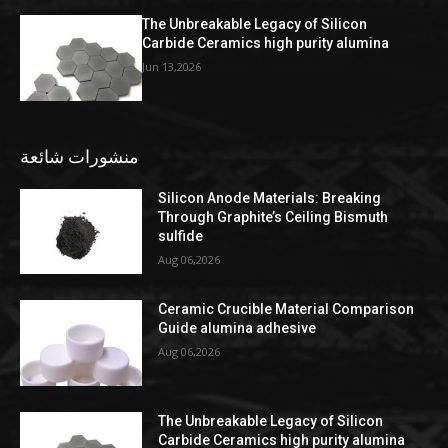
The Unbreakable Legacy of Silicon
Carbide Ceramics high purity alumina
Jun 13,2026
منشورات شائعة
Silicon Anode Materials: Breaking
Through Graphite’s Ceiling Bismuth
sulfide
Aug 06,2026
Ceramic Crucible Material Comparison
Guide alumina adhesive
Aug 06,2026
The Unbreakable Legacy of Silicon
Carbide Ceramics high purity alumina