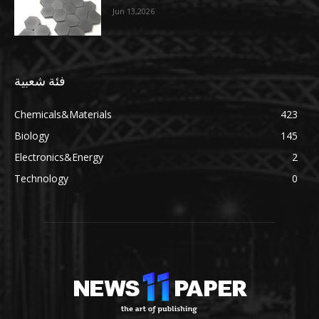
Jun 13,2026
فئة شعبية
Chemicals&Materials
423
Biology
145
Electronics&Energy
2
Technology
0