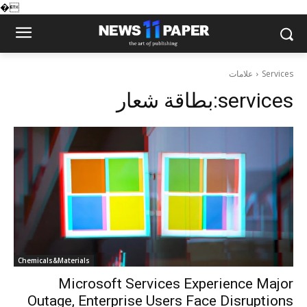
�
علامات
Services
بطاقة شعار:
services
Chemicals&Materials
Microsoft Services Experience Major
Outage, Enterprise Users Face Disruptions