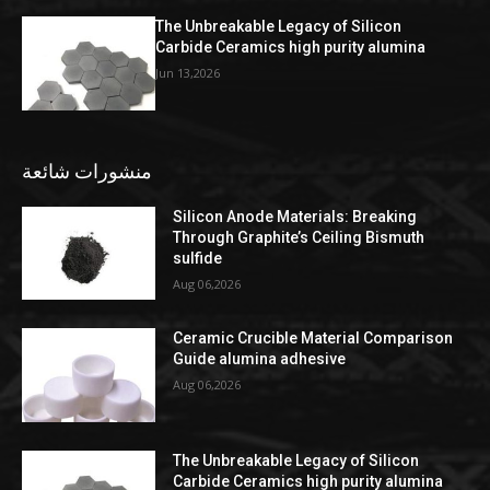
The Unbreakable Legacy of Silicon
Carbide Ceramics high purity alumina
Jun 13,2026
منشورات شائعة
Silicon Anode Materials: Breaking
Through Graphite’s Ceiling Bismuth
sulfide
Aug 06,2026
Ceramic Crucible Material Comparison
Guide alumina adhesive
Aug 06,2026
The Unbreakable Legacy of Silicon
Carbide Ceramics high purity alumina