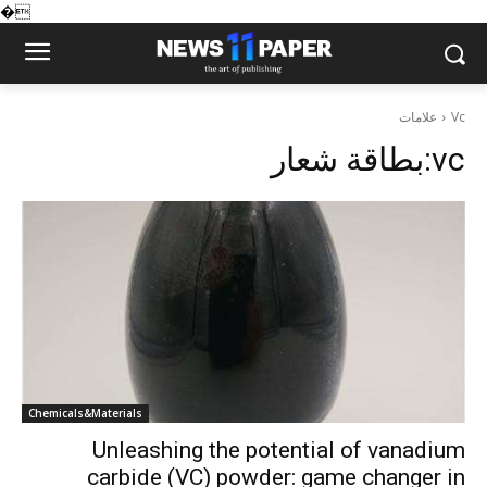
�
علامات
Vc
بطاقة شعار:
vc
Chemicals&Materials
Unleashing the potential of vanadium
carbide (VC) powder: game changer in