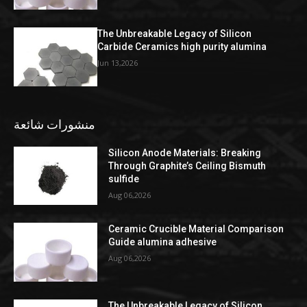
The Unbreakable Legacy of Silicon
Carbide Ceramics high purity alumina
Jun 13,2026
منشورات شائعة
Silicon Anode Materials: Breaking
Through Graphite’s Ceiling Bismuth
sulfide
Aug 06,2026
Ceramic Crucible Material Comparison
Guide alumina adhesive
Aug 06,2026
The Unbreakable Legacy of Silicon