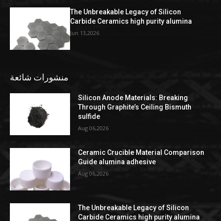
The Unbreakable Legacy of Silicon
Carbide Ceramics high purity alumina
Jun 13,2026
منشورات شائعة
Silicon Anode Materials: Breaking
Through Graphite’s Ceiling Bismuth
sulfide
Aug 06,2026
Ceramic Crucible Material Comparison
Guide alumina adhesive
Aug 06,2026
The Unbreakable Legacy of Silicon
Carbide Ceramics high purity alumina