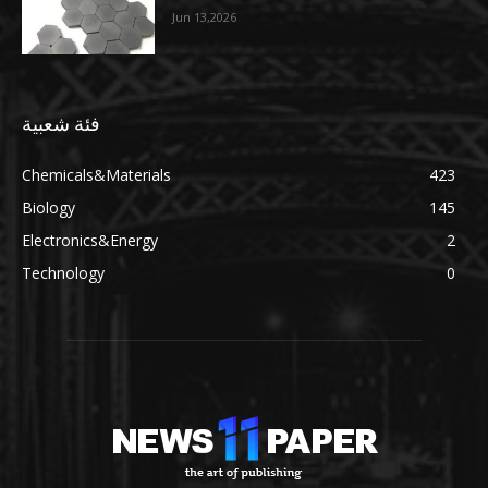
Jun 13,2026
فئة شعبية
Chemicals&Materials
423
Biology
145
Electronics&Energy
2
Technology
0