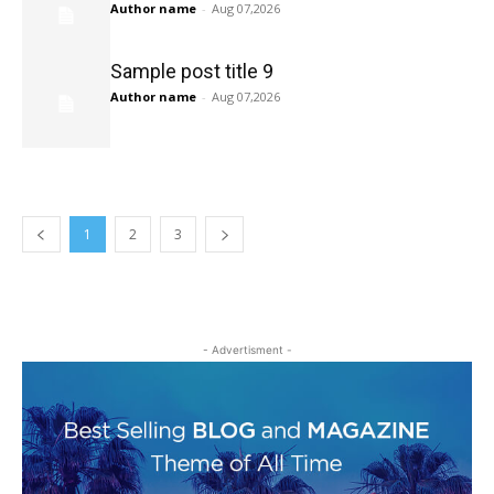
Author name
-
Aug 07,2026
Sample post title 9
Author name
-
Aug 07,2026
1
2
3
- Advertisment -