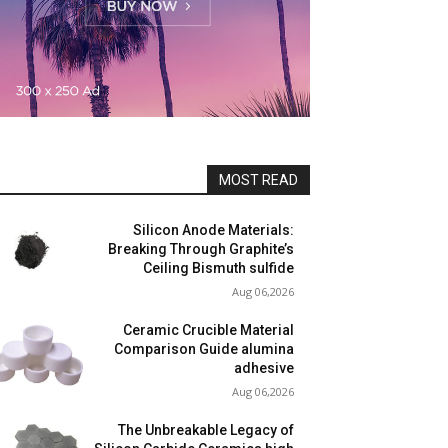
MOST READ
Silicon Anode Materials:
Breaking Through Graphite’s
Ceiling Bismuth sulfide
Aug 06,2026
Ceramic Crucible Material
Comparison Guide alumina
adhesive
Aug 06,2026
The Unbreakable Legacy of