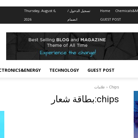
Thursday, August 6,
تسجيل الدخول /
Home
Chemicals&Ma
2026
انضمام
GUEST POST
CTRONICS&ENERGY
TECHNOLOGY
GUEST POST
علامات
Chips
بطاقة شعار:
chips