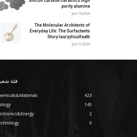
Silicon Carbide Ceramics high
purity alumina
Jun 13,2026
The Molecular Architects of
Everyday Life: The Surfactants
Story lauryylisulfaatti
Jun 11,2026
فئة شعبي
hemicals&Materials
423
ology
145
ectronics&Energy
2
echnology
0