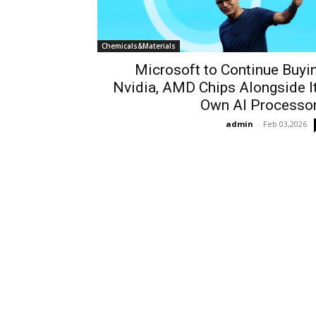
Chemicals&Materials
Microsoft to Continue Buyi
Nvidia, AMD Chips Alongside I
Own AI Processo
admin
-
Feb 03,2026