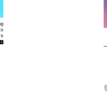
ng
ts
rs
0