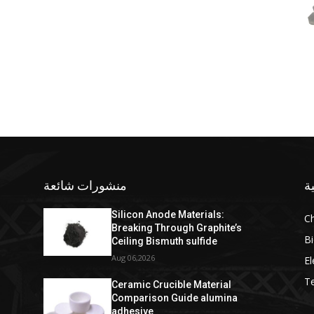
ة
منشورات شائعة
Silicon Anode Materials:
C
Breaking Through Graphite’s
Bi
Ceiling Bismuth sulfide
Aug 06,2026
El
T
Ceramic Crucible Material
Comparison Guide alumina
adhesive